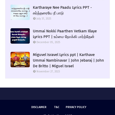
Kartharaye Nee Paadu Lyrics PPT -
கர்த்தரையே நீ பாடு
July 31, 2025
Ummai Nokki Paarthen Vetkam Illaye
Lyrics PPT | உம்மை நோக்கி பார்த்தேன்
December 05, 2025
Miguvel Isravel Lyrics ppt | Karthave
Ummai Nambinavar | John Jebaraj | John
De Britto | Miguel Israel
November 27, 2023
DISCLAIMER
T&C
PRIVACY POLICY