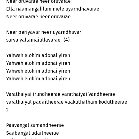
Neer oruvarae neer oruvarae
Ella naamangalilum mele uyarndhavarae
Neer oruvarae neer oruvarae
Neer periyavar neer uyarndhavar
sarva vallamaiullavarae- (4)
Yahweh elohim adonai yireh
Yahweh elohim adonai yireh
Yahweh elohim adonai yireh
Yahweh elohim adonai yireh
Varathaiyai irundheerae varathaiyai Vandheerae
varathaiyal padaitheerae vaakuthatham kodutheerae -
2
Paavangal sumandheerae
Saabangal udaitheerae