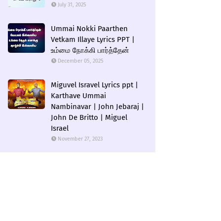
July 31, 2025
Ummai Nokki Paarthen
Vetkam Illaye Lyrics PPT |
உம்மை நோக்கி பார்த்தேன்
December 05, 2025
Miguvel Isravel Lyrics ppt |
Karthave Ummai
Nambinavar | John Jebaraj |
John De Britto | Miguel
Israel
November 27, 2023