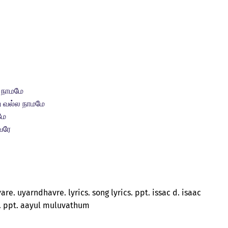
ல நாமமே
்ற வல்ல நாமமே
மே
வரே
re. uyarndhavre. lyrics. song lyrics. ppt. issac d. isaac
cs. ppt. aayul muluvathum