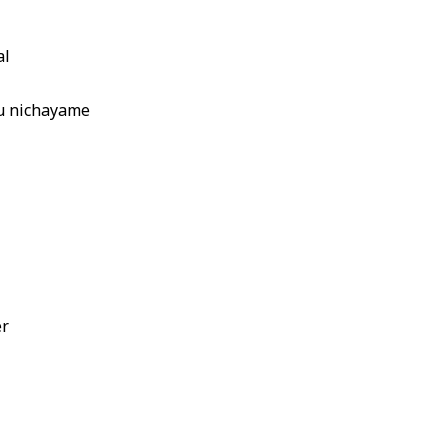
al
n
hu nichayame
er
i