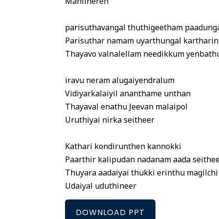
Mahilheren
parisuthavangal thuthigeetham paadung
Parisuthar namam uyarthungal karthari
Thayavo valnalellam needikkum yenbat
iravu neram alugaiyendralum
Vidiyarkalaiyil ananthame unthan
Thayaval enathu Jeevan malaipol
Uruthiyai nirka seitheer
Kathari kondirunthen kannokki
Paarthir kalipudan nadanam aada seithe
Thuyara aadaiyai thukki erinthu magilch
Udaiyal uduthineer
DOWNLOAD PPT