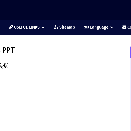
USEFUL LINKS
Sitemap
Language
Co
s PPT
தீர்