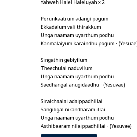
Yahweh Halel Haleluyah x 2
Perunkaatrum adangi pogum
Ekkadalum vali thirakkum
Unga naamam uyarthum podhu
Kanmalaiyum karaindhu pogum - (Yesuae
Singathin gebiyilum
Theechulai naduvilum
Unga naamam uyarthum podhu
Saedhangal anugidaadhu - (Yesuvae)
Siraichaalai adaippadhillai
Sangiligal nirandharam illai
Unga naamam uyarthum podhu
Asthibaaram nilaippadhillai - (Yesuvae)