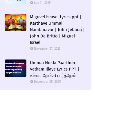
July 31, 2025
Miguvel Isravel Lyrics ppt |
Karthave Ummai
Nambinavar | John Jebaraj |
John De Britto | Miguel
Israel
November 27, 2023
Ummai Nokki Paarthen
Vetkam Illaye Lyrics PPT |
உம்மை நோக்கி பார்த்தேன்
December 05, 2025