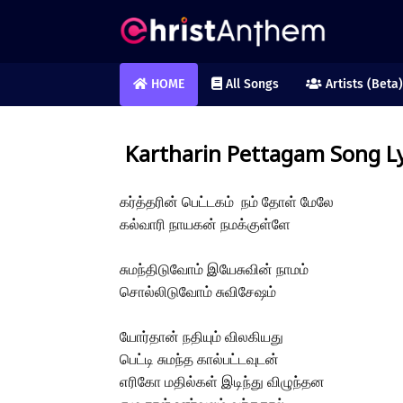
HOME
All Songs
Artists (Beta)
Kartharin Pettagam Song Ly
கர்த்தரின் பெட்டகம் நம் தோள் மேலே
கல்வாரி நாயகன் நமக்குள்ளே
சுமந்திடுவோம் இயேசுவின் நாமம்
சொல்லிடுவோம் சுவிசேஷம்
யோர்தான் நதியும் விலகியது
பெட்டி சுமந்த கால்பட்டவுடன்
எரிகோ மதில்கள் இடிந்து விழுந்தன