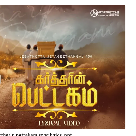
tharin pettakam song lyrics. ppt.