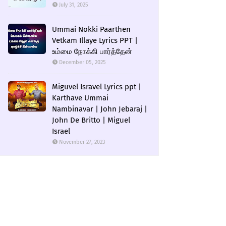
July 31, 2025
Ummai Nokki Paarthen
Vetkam Illaye Lyrics PPT |
உம்மை நோக்கி பார்த்தேன்
December 05, 2025
Miguvel Isravel Lyrics ppt |
Karthave Ummai
Nambinavar | John Jebaraj |
John De Britto | Miguel
Israel
November 27, 2023