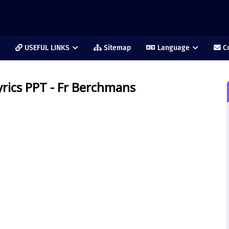
USEFUL LINKS
Sitemap
Language
Co
rics PPT - Fr Berchmans