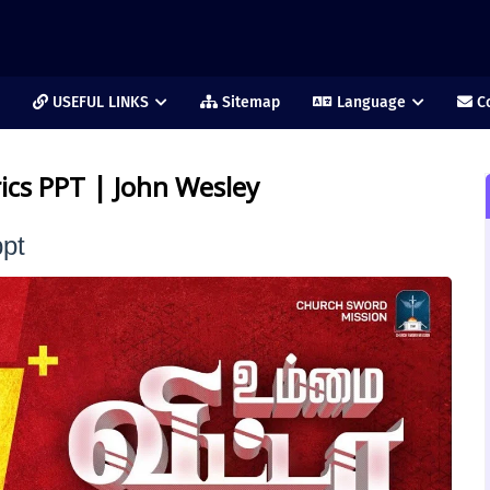
USEFUL LINKS
Sitemap
Language
Co
ics PPT | John Wesley
ppt