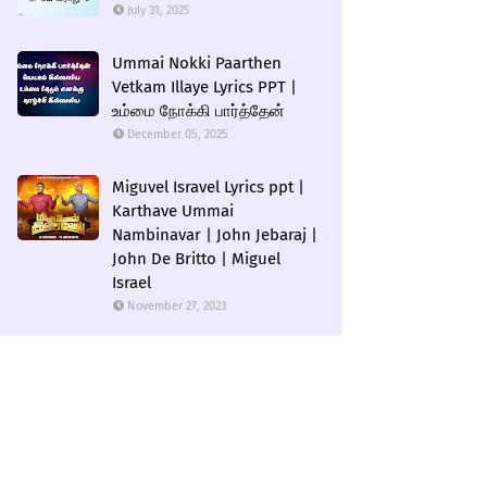
July 31, 2025
Ummai Nokki Paarthen
Vetkam Illaye Lyrics PPT |
உம்மை நோக்கி பார்த்தேன்
December 05, 2025
Miguvel Isravel Lyrics ppt |
Karthave Ummai
Nambinavar | John Jebaraj |
John De Britto | Miguel
Israel
November 27, 2023