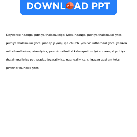
Keywords: naangal puthiya thalaimuraigal lyrics, naangal puthiya thalaimurai lyrics,
puthiya thalaimurai lyrics, pradap jeyaraj, ipa church, yesuvin rathathaal lyrics, yesuvin
rathathaal kaluvapatom lyrics, yesuvin rathathal kaluvapattom lyrics, naangal puthiya
thalaimurai lyrics ppt, pradap jeyaraj lyrics, naangal lyrics, chinavan aayiram lyrics,
pinthinor munokki lyrics