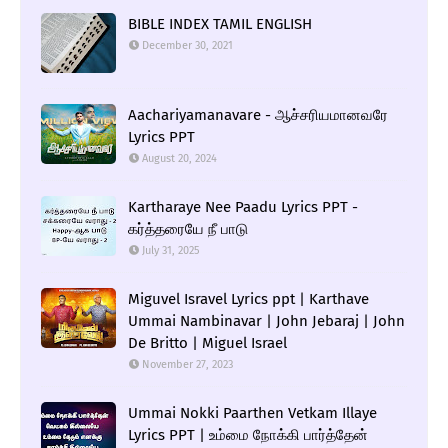
BIBLE INDEX TAMIL ENGLISH
December 30, 2021
Aachariyamanavare - ஆச்சரியமானவரே
Lyrics PPT
August 20, 2024
Kartharaye Nee Paadu Lyrics PPT -
கர்த்தரையே நீ பாடு
July 31, 2025
Miguvel Isravel Lyrics ppt | Karthave
Ummai Nambinavar | John Jebaraj | John
De Britto | Miguel Israel
November 27, 2023
Ummai Nokki Paarthen Vetkam Illaye
Lyrics PPT | உம்மை நோக்கி பார்த்தேன்