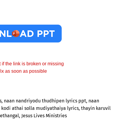
f the link is broken or missing
fix as soon as possible
s, naan nandriyodu thudhipen lyrics ppt, naan
kodi athai solla mudiyathaiya lyrics, thayin karuvil
thangal, Jesus Lives Ministries