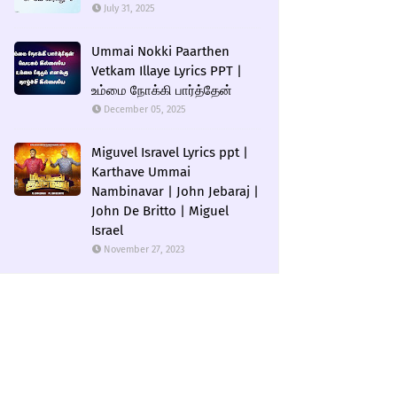
July 31, 2025
Ummai Nokki Paarthen
Vetkam Illaye Lyrics PPT |
உம்மை நோக்கி பார்த்தேன்
December 05, 2025
Miguvel Isravel Lyrics ppt |
Karthave Ummai
Nambinavar | John Jebaraj |
John De Britto | Miguel
Israel
November 27, 2023