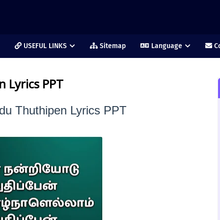
USEFUL LINKS
Sitemap
Language
Co
 Lyrics PPT
du Thuthipen Lyrics PPT