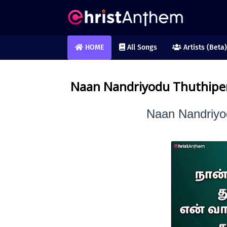
HOME
All Songs
Artists (Beta)
Naan Nandriyodu Thuthipen
Naan Nandriyo