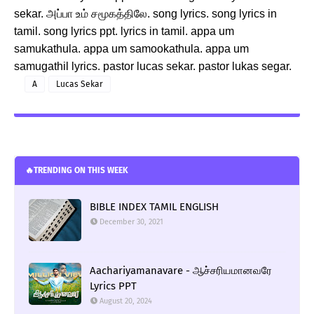
sekar.
அப்பா உம் சமூகத்திலே. song lyrics. song lyrics in
tamil. song lyrics ppt. lyrics in tamil. appa um
samukathula. appa um samookathula. appa um
samugathil lyrics. pastor lucas sekar. pastor lukas segar.
A
Lucas Sekar
🔥TRENDING ON THIS WEEK
BIBLE INDEX TAMIL ENGLISH
December 30, 2021
Aachariyamanavare - ஆச்சரியமானவரே
Lyrics PPT
August 20, 2024