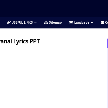
USEFUL LINKS
Sitemap
Language
Co
nal Lyrics PPT
்