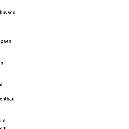
lluvaen
ppaen
an
al
 enthan
dum
vaar