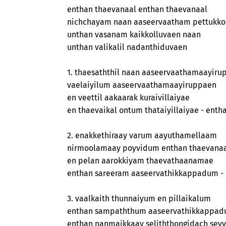
enthan thaevanaal enthan thaevanaal
nichchayam naan aaseervaatham pettukko
unthan vasanam kaikkolluvaen naan
unthan valikalil nadanthiduvaen
1. thaesaththil naan aaseervaathamaayiru
vaelaiyilum aaseervaathamaayiruppaen
en veettil aakaarak kuraivillaiyae
en thaevaikal ontum thataiyillaiyae - enth
2. enakkethiraay varum aayuthamellaam
nirmoolamaay poyvidum enthan thaevana
en pelan aarokkiyam thaevathaanamae
enthan sareeram aaseervathikkappadum -
3. vaalkaith thunnaiyum en pillaikalum
enthan sampaththum aaseervathikkappa
enthan nanmaikkaay seliththongidach sey