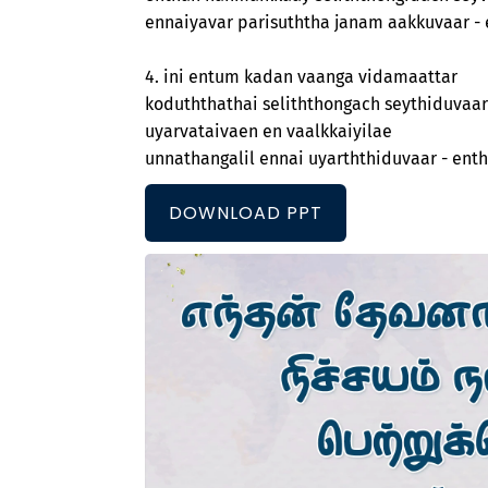
ennaiyavar parisuththa janam aakkuvaar -
4. ini entum kadan vaanga vidamaattar
koduththathai seliththongach seythiduvaar
uyarvataivaen en vaalkkaiyilae
unnathangalil ennai uyarththiduvaar - ent
DOWNLOAD PPT