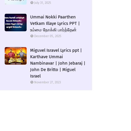
July 31, 2025
Ummai Nokki Paarthen
Vetkam Illaye Lyrics PPT |
உம்மை நோக்கி பார்த்தேன்
December 05, 2025
Miguvel Isravel Lyrics ppt |
Karthave Ummai
Nambinavar | John Jebaraj |
John De Britto | Miguel
Israel
November 27, 2023