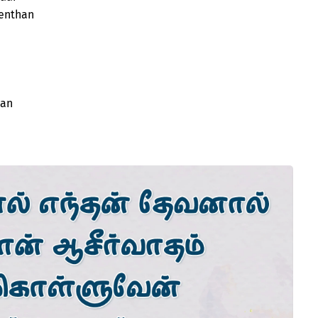
 enthan
han