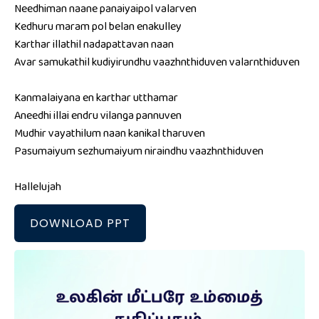
Needhiman naane panaiyaipol valarven
Kedhuru maram pol belan enakulley
Karthar illathil nadapattavan naan
Avar samukathil kudiyirundhu vaazhnthiduven valarnthiduven
Kanmalaiyana en karthar utthamar
Aneedhi illai endru vilanga pannuven
Mudhir vayathilum naan kanikal tharuven
Pasumaiyum sezhumaiyum niraindhu vaazhnthiduven
Hallelujah
DOWNLOAD PPT