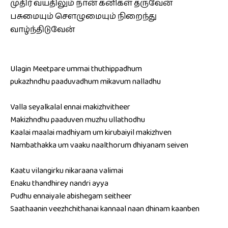
முதிர் வயதிலும் நான் கனிகள் தருவேன்
பசுமையும் செளழுமையும் நிறைந்து
வாழ்ந்திடுவேன்
Ulagin Meetpare ummai thuthippadhum
pukazhndhu paaduvadhum mikavum nalladhu
Valla seyalkalal ennai makizhvitheer
Makizhndhu paaduven muzhu ullathodhu
Kaalai maalai madhiyam um kirubaiyil makizhven
Nambathakka um vaaku naalthorum dhiyanam seiven
Kaatu vilangirku nikaraana valimai
Enaku thandhirey nandri ayya
Pudhu ennaiyale abishegam seitheer
Saathaanin veezhchithanai kannaal naan dhinam kaanben