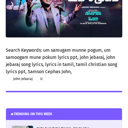
Search Keywords: um samugam munne pogum, um
samoogam mune pokum lyrics ppt, john jebaraj, john
jebaraj song lyrics, lyrics in tamil, tamil christian song
lyrics ppt, Samson Cephas John,
John Jebaraj
U
🔥TRENDING ON THIS WEEK