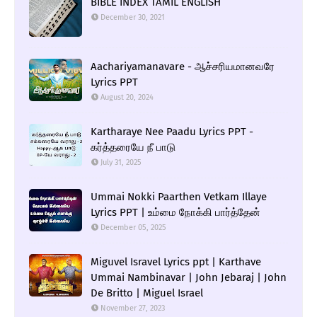
BIBLE INDEX TAMIL ENGLISH
December 30, 2021
Aachariyamanavare - ஆச்சரியமானவரே
Lyrics PPT
August 20, 2024
Kartharaye Nee Paadu Lyrics PPT -
கர்த்தரையே நீ பாடு
July 31, 2025
Ummai Nokki Paarthen Vetkam Illaye
Lyrics PPT | உம்மை நோக்கி பார்த்தேன்
December 05, 2025
Miguvel Isravel Lyrics ppt | Karthave
Ummai Nambinavar | John Jebaraj | John
De Britto | Miguel Israel
November 27, 2023